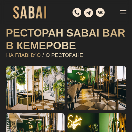
РЕСТОРАН SABAI BAR
В КЕМЕРОВЕ
НА ГЛАВНУЮ
/
О РЕСТОРАНЕ
Меню
О
Конта
доставки
ресторане
бронь 