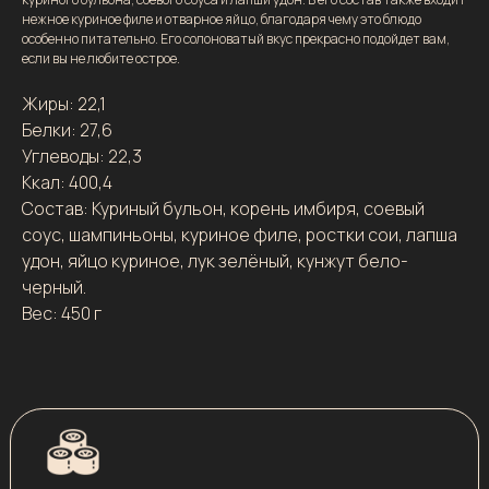
нежное куриное филе и отварное яйцо, благодаря чему это блюдо
особенно питательно. Его солоноватый вкус прекрасно подойдет вам,
если вы не любите острое.
Жиры: 22,1
Белки: 27,6
Углеводы: 22,3
Ккал: 400,4
Состав: Куриный бульон, корень имбиря, соевый
соус, шампиньоны, куриное филе, ростки сои, лапша
удон, яйцо куриное, лук зелёный, кунжут бело-
черный.
Вес: 450 г