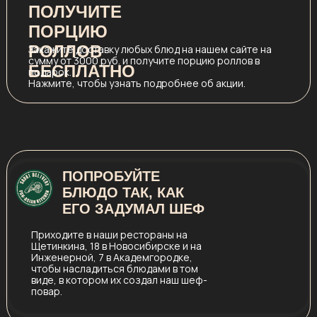
ПОЛУЧИТЕ
ПОРЦИЮ
РОЛЛОВ
Закажите доставку любых блюд на нашем сайте на
сумму от 3000 руб. и получите порцию роллов в
БЕСПЛАТНО
подарок.
Нажмите, чтобы узнать подробнее об акции.
ПОПРОБУЙТЕ
БЛЮДО ТАК, КАК
ЕГО ЗАДУМАЛ ШЕФ
Приходите в наши рестораны на
Щетинкина, 18 в Новосибирске и на
Инженерной, 7 в Академгородке,
чтобы насладиться блюдами в том
виде, в котором их создал наш шеф-
повар.