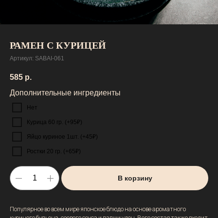
РАМЕН С КУРИЦЕЙ
Артикул:
SABAI-061
585
р.
Дополнительные ингредиенты
Нет
Курица 60 гр. (+95₽)
Яйцо куриное 1шт. (+45₽)
Ростки 20 гр. (+65₽)
В корзину
Популярное во всем мире японское блюдо на основе ароматного
куриного бульона, соевого соуса и лапши удон. В его состав также входит