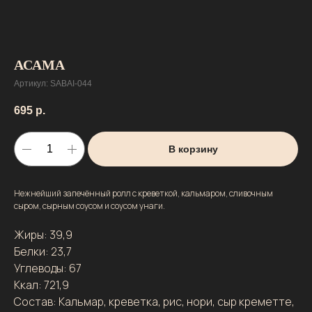
АСАМА
Артикул:
SABAI-044
695
р.
В корзину
Нежнейший запечённый ролл с креветкой, кальмаром, сливочным
сыром, сырным соусом и соусом унаги.
Жиры: 39,9
Белки: 23,7
Углеводы: 67
Ккал: 721,9
Состав: Кальмар, креветка, рис, нори, сыр креметте,