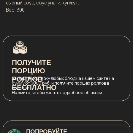
сырный соус, соус унаги, кунжут.
Вес: 300 г
ПОЛУЧИТЕ
ПОРЦИЮ
РОЛЛОВ
Закажите доставку любых блюд на нашем сайте на
сумму от 3000 руб. и получите порцию роллов в
БЕСПЛАТНО
подарок.
Нажмите, чтобы узнать подробнее об акции.
ПОПРОБУЙТЕ