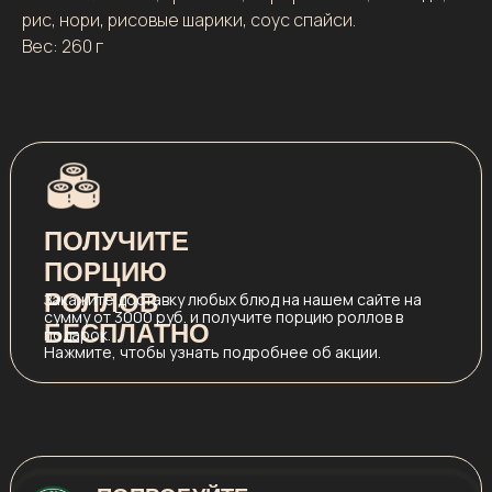
рис, нори, рисовые шарики, соус спайси.
Вес: 260 г
ПОЛУЧИТЕ
ПОРЦИЮ
РОЛЛОВ
Закажите доставку любых блюд на нашем сайте на
сумму от 3000 руб. и получите порцию роллов в
БЕСПЛАТНО
подарок.
Нажмите, чтобы узнать подробнее об акции.