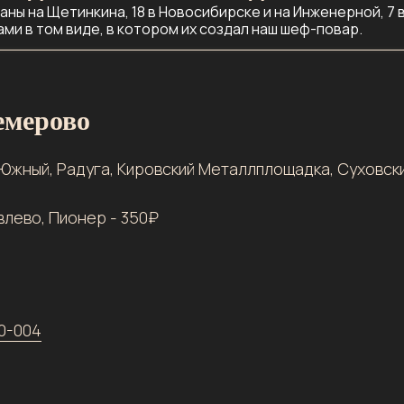
ны на Щетинкина, 18 в Новосибирске и на Инженерной, 7 
ми в том виде, в котором их создал наш шеф-повар.
емерово
 Южный, Радуга, Кировский Металлплощадка, Суховски
влево, Пионер - 350₽
30-004